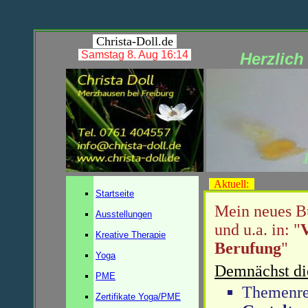
Christa-Doll.de
Samstag 8. Aug 16:14
Herzlich
Aktuell:
Startseite
Mein neues B
Ausstellungen
und u.a. in: "
Kreative Therapie
Berufung
"
Yoga
Demnächst di
PME
Themenr
Zertifikate Yoga/PME