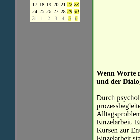
17
18
19
20
21
22
23
24
25
26
27
28
29
30
31
1
2
3
4
5
6
Wenn Worte ni
und der Dialo
Durch psycholo
prozessbegleit
Alltagsproble
Einzelarbeit.
Kursen zur Ent
Einzelarbeit st