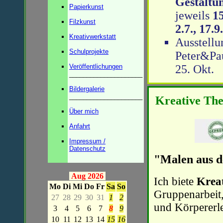
Gestaltu
Papierkunst
jeweils
15
Filzkunst
2.7., 17.9
Kreativwerkstatt
Ausstell
Schulprojekte
Peter&Pau
Veröffentlichungen
25. Okt.
_____________________
Bildergalerie
_____________________
Kreative The
Über mich
Anfahrt
Impressum /
Datenschutz
"Malen aus de
Aug 2026
Ich biete
Krea
Mo
Di
Mi
Do
Fr
Sa
So
Gruppenarbeit,
27
28
29
30
31
1
2
und Körpererl
3
4
5
6
7
8
9
10
11
12
13
14
15
16